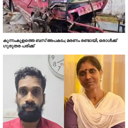
കുന്നംകുളത്തെ ബസ് അപകടം; മരണം രണ്ടായി, ഒരാള്‍ക്ക്
ഗുരുതര പരിക്ക്