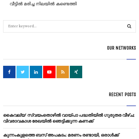
വീട്ടിൽ മരിച്ച നിലയിൽ കണ്ടെത്തി
S
e
a
S
r
OUR NETWORKS
c
E
h
f
A
o
r
R
:
C
RECENT POSTS
H
കൈവല്യ’ സ്വയംതൊഴിൽ വായ്പാ പദ്ധതിയിൽ ഗുരുതര വീഴ്ച;
വിവരാവകാശ രേഖയിൽ ഞെട്ടിക്കുന്ന കണക്ക്
കുന്നംകുളത്തെ ബസ് അപകടം; മരണം രണ്ടായി, ഒരാള്‍ക്ക്