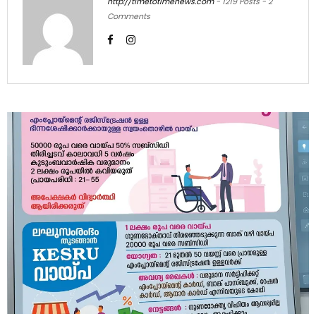
http://timetotimenews.com
-
1219 Posts
-
2
Comments