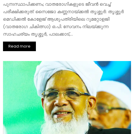
പുനഃസ്ഥാപിക്കണം; വാതരോഗികളുടെ ജീവൻ വെച്ച്
പരീക്ഷിക്കരുത്: സൈജോ കണ്ണനായ്ക്കൽ തൃശ്ശൂർ: തൃശ്ശൂർ
മെഡിക്കൽ കോളേജ് ആശുപത്രിയിലെ റുമറ്റോളജി
(വാതരോഗ ചികിത്സാ) ഒ.പി. സേവനം നിലയ്ക്കുന്ന
സാഹചര്യം തൃശ്ശൂർ, പാലക്കാട്,...
Read more