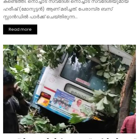
കണ്ടെത്തി. നൊച്ചാട് സ്വദേശി നൊച്ചാട് സ്വദേശിയുമായ
ഹരീഷ് (മോനൂട്ടൻ) ആണ് മരിച്ചത്. പേരാമ്പ്ര ബസ്
സ്റ്റാൻഡിൽ പാർക്ക് ചെയ്തിരുന്ന...
Read more