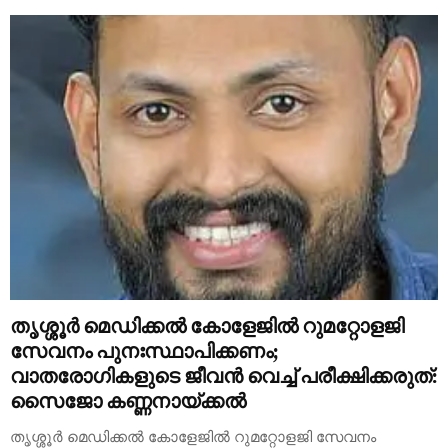
തൃശ്ശൂർ മെഡിക്കൽ കോളേജിൽ റുമറ്റോളജി
സേവനം പുനഃസ്ഥാപിക്കണം;
വാതരോഗികളുടെ ജീവൻ വെച്ച് പരീക്ഷിക്കരുത്:
സൈജോ കണ്ണനായ്ക്കൽ
തൃശ്ശൂർ മെഡിക്കൽ കോളേജിൽ റുമറ്റോളജി സേവനം