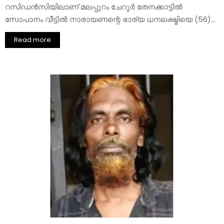
റസിഡൻസിയിലാണ് മലപ്പുറം ചേറൂർ തേനക്കാട്ടില്‍
സോപാനം വീട്ടില്‍ നാരായണന്റെ ഭാര്യ ധനലക്ഷ്മിയെ (56)...
Read more