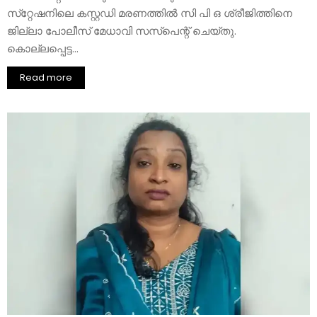
സ്‌റ്റേഷനിലെ കസ്റ്റഡി മരണത്തില്‍ സി പി ഒ ശ്രീജിത്തിനെ
ജില്ലാ പോലീസ് മേധാവി സസ്‌പെന്റ് ചെയ്തു.
കൊല്ലപ്പെട്ട...
Read more