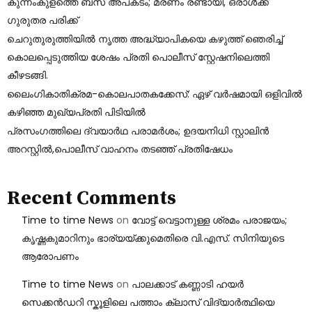
കുന്നംകുളത്തെ ബസ് അപകടം; മരണം രണ്ടായി, ഒരാള്‍ക്ക്
ഗുരുതര പരിക്ക്
ചെറുതുരുത്തിയില്‍ നൃത്ത അദ്ധ്യാപികയെ കഴുത്ത് ഞെരിച്ച്‌
കൊലപ്പെടുത്തിയ ശേഷം പ്രതി പൊലീസ് സ്റ്റേഷനിലെത്തി
കീഴടങ്ങി.
ലൈംഗികാതിക്രമ-കൊലപാതകക്കേസ്: ഏഴ് വർഷമായി ഒളിവിൽ
കഴിഞ്ഞ മുഖ്യപ്രതി പിടിയിൽ
പ്രസംഗത്തിലെ ദ്വയാര്‍ഥ പരാമര്‍ശം; ഉദയനിധി സ്റ്റാലിന്‍
അറസ്റ്റില്‍,പൊലീസ് വാഹനം തടഞ്ഞ് പ്രതിഷേധം
Recent Comments
Time to time News
on
വോട്ട് വെട്ടാനുള്ള ശ്രമം പരാജയം;
കൃഷ്ണകുമാറിനും ഭാര്യയ്ക്കുമെതിരെ വി.എസ്. സിനിയുടെ
ആരോപണം
Time to time News
on
പാലക്കാട് കണ്ണാടി ഹയർ
സെക്കൻഡറി സ്കൂളിലെ പത്താം ക്ലാസ് വിദ്യാർത്ഥിയെ