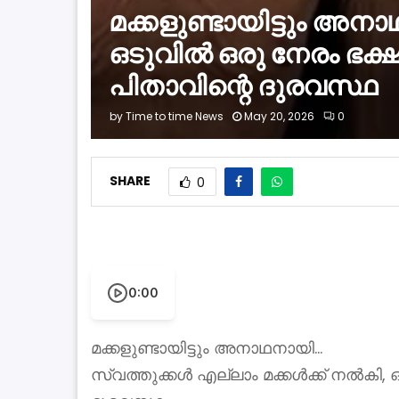
മക്കളുണ്ടായിട്ടും അ
ഒടുവിൽ ഒരു നേരം ഭക
പിതാവിന്റെ ദുരവസ്ഥ
by
Time to time News
May 20, 2026
0
SHARE
0
0:00
മക്കളുണ്ടായിട്ടും അനാഥനായി…
സ്വത്തുക്കൾ എല്ലാം മക്കൾക്ക് നൽകി