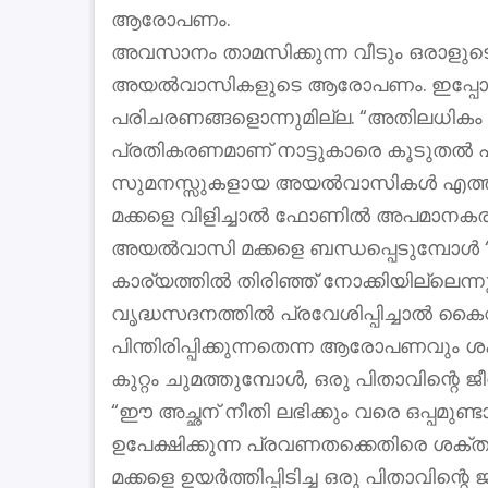
ആരോപണം.
അവസാനം താമസിക്കുന്ന വീടും ഒരാളു
അയൽവാസികളുടെ ആരോപണം. ഇപ്പോൾ ഹോട്ടല
പരിചരണങ്ങളൊന്നുമില്ല. “അതിലധികം ഭക
പ്രതികരണമാണ് നാട്ടുകാരെ കൂടുതൽ പ്രക
സുമനസ്സുകളായ അയൽവാസികൾ എത്തിക്കു
മക്കളെ വിളിച്ചാൽ ഫോണിൽ അപമാനകരമായ 
അയൽവാസി മക്കളെ ബന്ധപ്പെടുമ്പോൾ “ഞങ
കാര്യത്തിൽ തിരിഞ്ഞ് നോക്കിയില്ലെന്നു
വൃദ്ധസദനത്തിൽ പ്രവേശിപ്പിച്ചാൽ കൈവ
പിന്തിരിപ്പിക്കുന്നതെന്ന ആരോപണവു
കുറ്റം ചുമത്തുമ്പോൾ, ഒരു പിതാവിന്റെ ജീവി
“ഈ അച്ഛന് നീതി ലഭിക്കും വരെ ഒപ്പമു
ഉപേക്ഷിക്കുന്ന പ്രവണതക്കെതിരെ ശ
മക്കളെ ഉയർത്തിപ്പിടിച്ച ഒരു പിതാവിന