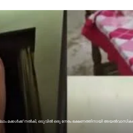
്ലാം മക്കൾക്ക് നൽകി, ഒടുവിൽ ഒരു നേരം ഭക്ഷണത്തിനായി അയൽവാസികളെ